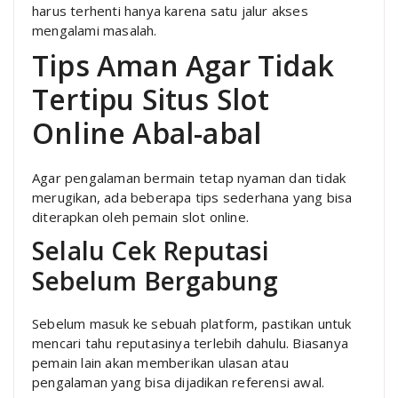
harus terhenti hanya karena satu jalur akses
mengalami masalah.
Tips Aman Agar Tidak
Tertipu Situs Slot
Online Abal-abal
Agar pengalaman bermain tetap nyaman dan tidak
merugikan, ada beberapa tips sederhana yang bisa
diterapkan oleh pemain slot online.
Selalu Cek Reputasi
Sebelum Bergabung
Sebelum masuk ke sebuah platform, pastikan untuk
mencari tahu reputasinya terlebih dahulu. Biasanya
pemain lain akan memberikan ulasan atau
pengalaman yang bisa dijadikan referensi awal.