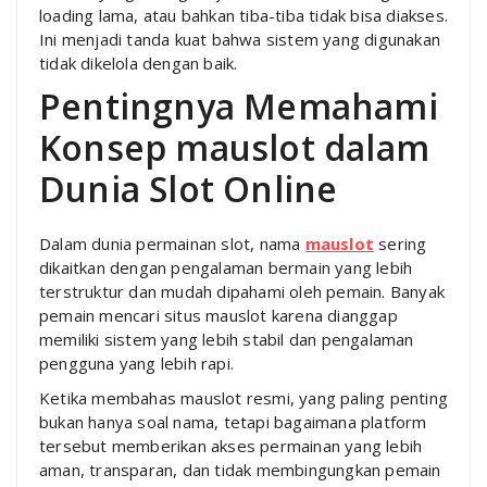
loading lama, atau bahkan tiba-tiba tidak bisa diakses.
Ini menjadi tanda kuat bahwa sistem yang digunakan
tidak dikelola dengan baik.
Pentingnya Memahami
Konsep mauslot dalam
Dunia Slot Online
Dalam dunia permainan slot, nama
mauslot
sering
dikaitkan dengan pengalaman bermain yang lebih
terstruktur dan mudah dipahami oleh pemain. Banyak
pemain mencari situs mauslot karena dianggap
memiliki sistem yang lebih stabil dan pengalaman
pengguna yang lebih rapi.
Ketika membahas mauslot resmi, yang paling penting
bukan hanya soal nama, tetapi bagaimana platform
tersebut memberikan akses permainan yang lebih
aman, transparan, dan tidak membingungkan pemain