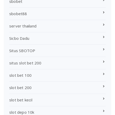
sbobet
sbobet88
server thailand
Sicbo Dadu
Situs SBOTOP
situs slot bet 200
slot bet 100
slot bet 200
slot bet kecil
slot depo 10k