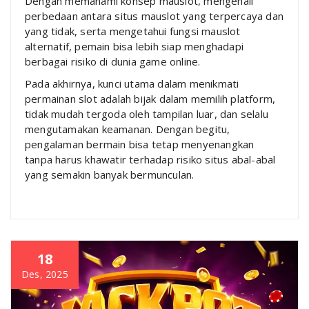
Dengan memahami konsep mauslot, mengenali
perbedaan antara situs mauslot yang terpercaya dan
yang tidak, serta mengetahui fungsi mauslot
alternatif, pemain bisa lebih siap menghadapi
berbagai risiko di dunia game online.
Pada akhirnya, kunci utama dalam menikmati
permainan slot adalah bijak dalam memilih platform,
tidak mudah tergoda oleh tampilan luar, dan selalu
mengutamakan keamanan. Dengan begitu,
pengalaman bermain bisa tetap menyenangkan
tanpa harus khawatir terhadap risiko situs abal-abal
yang semakin banyak bermunculan.
18
Des, 2025