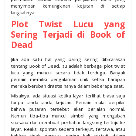
menyimpan kemungkinan kejutan di setiap
langkahnya.
Plot Twist Lucu yang
Sering Terjadi di Book of
Dead
Jika ada satu hal yang paling sering dibicarakan
tentang Book of Dead, itu adalah berbagai plot twist
lucu yang muncul secara tidak terduga. Banyak
pemain memiliki pengalaman unik ketika harapan
mereka berubah drastis hanya dalam beberapa saat.
Misalnya, ada situasi ketika layar terlihat biasa saja
tanpa tanda-tanda kejutan. Pemain mulai berpikir
bahwa putaran tersebut akan berjalan normal.
Namun tiba-tiba muncul simbol yang mengubah
suasana dan membuat perhatian langsung tertuju ke
layar. Reaksi spontan seperti terkejut, tertawa, atau
bahkan tidak percaya sering kali terjadi dalam