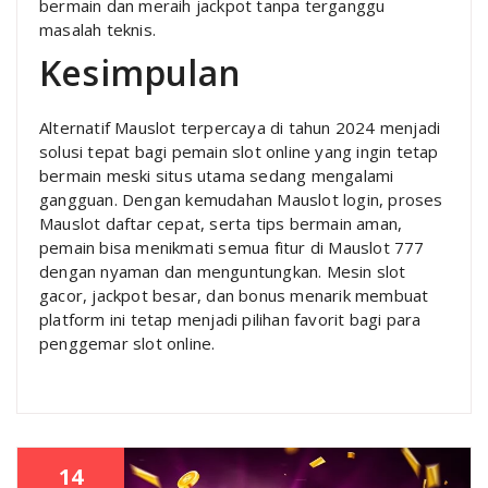
bermain dan meraih jackpot tanpa terganggu
masalah teknis.
Kesimpulan
Alternatif Mauslot terpercaya di tahun 2024 menjadi
solusi tepat bagi pemain slot online yang ingin tetap
bermain meski situs utama sedang mengalami
gangguan. Dengan kemudahan Mauslot login, proses
Mauslot daftar cepat, serta tips bermain aman,
pemain bisa menikmati semua fitur di Mauslot 777
dengan nyaman dan menguntungkan. Mesin slot
gacor, jackpot besar, dan bonus menarik membuat
platform ini tetap menjadi pilihan favorit bagi para
penggemar slot online.
14