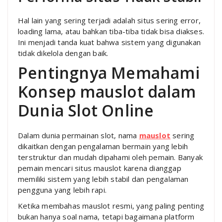
Hal lain yang sering terjadi adalah situs sering error,
loading lama, atau bahkan tiba-tiba tidak bisa diakses.
Ini menjadi tanda kuat bahwa sistem yang digunakan
tidak dikelola dengan baik.
Pentingnya Memahami
Konsep mauslot dalam
Dunia Slot Online
Dalam dunia permainan slot, nama
mauslot
sering
dikaitkan dengan pengalaman bermain yang lebih
terstruktur dan mudah dipahami oleh pemain. Banyak
pemain mencari situs mauslot karena dianggap
memiliki sistem yang lebih stabil dan pengalaman
pengguna yang lebih rapi.
Ketika membahas mauslot resmi, yang paling penting
bukan hanya soal nama, tetapi bagaimana platform