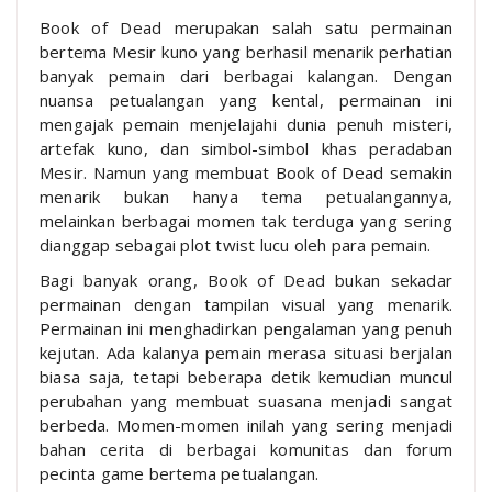
Book of Dead merupakan salah satu permainan
bertema Mesir kuno yang berhasil menarik perhatian
banyak pemain dari berbagai kalangan. Dengan
nuansa petualangan yang kental, permainan ini
mengajak pemain menjelajahi dunia penuh misteri,
artefak kuno, dan simbol-simbol khas peradaban
Mesir. Namun yang membuat Book of Dead semakin
menarik bukan hanya tema petualangannya,
melainkan berbagai momen tak terduga yang sering
dianggap sebagai plot twist lucu oleh para pemain.
Bagi banyak orang, Book of Dead bukan sekadar
permainan dengan tampilan visual yang menarik.
Permainan ini menghadirkan pengalaman yang penuh
kejutan. Ada kalanya pemain merasa situasi berjalan
biasa saja, tetapi beberapa detik kemudian muncul
perubahan yang membuat suasana menjadi sangat
berbeda. Momen-momen inilah yang sering menjadi
bahan cerita di berbagai komunitas dan forum
pecinta game bertema petualangan.