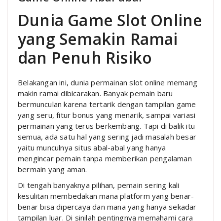
Dunia Game Slot Online
yang Semakin Ramai
dan Penuh Risiko
Belakangan ini, dunia permainan slot online memang
makin ramai dibicarakan. Banyak pemain baru
bermunculan karena tertarik dengan tampilan game
yang seru, fitur bonus yang menarik, sampai variasi
permainan yang terus berkembang. Tapi di balik itu
semua, ada satu hal yang sering jadi masalah besar
yaitu munculnya situs abal-abal yang hanya
mengincar pemain tanpa memberikan pengalaman
bermain yang aman.
Di tengah banyaknya pilihan, pemain sering kali
kesulitan membedakan mana platform yang benar-
benar bisa dipercaya dan mana yang hanya sekadar
tampilan luar. Di sinilah pentingnya memahami cara