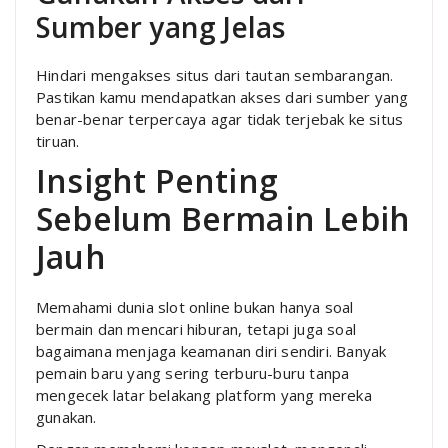
Sumber yang Jelas
Hindari mengakses situs dari tautan sembarangan.
Pastikan kamu mendapatkan akses dari sumber yang
benar-benar terpercaya agar tidak terjebak ke situs
tiruan.
Insight Penting
Sebelum Bermain Lebih
Jauh
Memahami dunia slot online bukan hanya soal
bermain dan mencari hiburan, tetapi juga soal
bagaimana menjaga keamanan diri sendiri. Banyak
pemain baru yang sering terburu-buru tanpa
mengecek latar belakang platform yang mereka
gunakan.