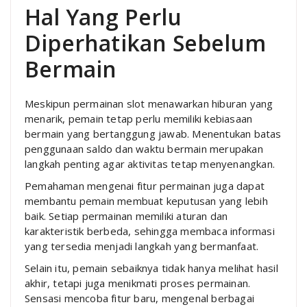
Hal Yang Perlu
Diperhatikan Sebelum
Bermain
Meskipun permainan slot menawarkan hiburan yang
menarik, pemain tetap perlu memiliki kebiasaan
bermain yang bertanggung jawab. Menentukan batas
penggunaan saldo dan waktu bermain merupakan
langkah penting agar aktivitas tetap menyenangkan.
Pemahaman mengenai fitur permainan juga dapat
membantu pemain membuat keputusan yang lebih
baik. Setiap permainan memiliki aturan dan
karakteristik berbeda, sehingga membaca informasi
yang tersedia menjadi langkah yang bermanfaat.
Selain itu, pemain sebaiknya tidak hanya melihat hasil
akhir, tetapi juga menikmati proses permainan.
Sensasi mencoba fitur baru, mengenal berbagai