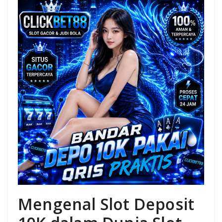
Mengenal Slot Deposit