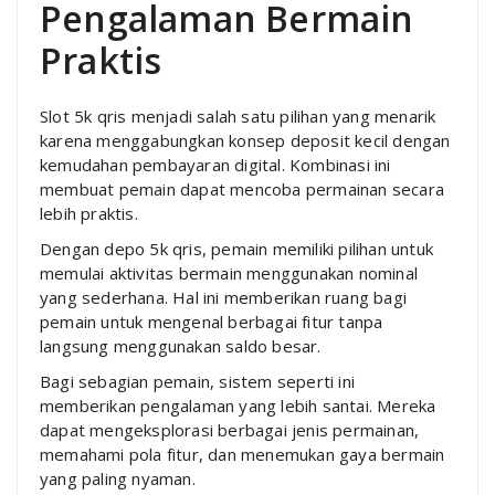
Pengalaman Bermain
Praktis
Slot 5k qris menjadi salah satu pilihan yang menarik
karena menggabungkan konsep deposit kecil dengan
kemudahan pembayaran digital. Kombinasi ini
membuat pemain dapat mencoba permainan secara
lebih praktis.
Dengan depo 5k qris, pemain memiliki pilihan untuk
memulai aktivitas bermain menggunakan nominal
yang sederhana. Hal ini memberikan ruang bagi
pemain untuk mengenal berbagai fitur tanpa
langsung menggunakan saldo besar.
Bagi sebagian pemain, sistem seperti ini
memberikan pengalaman yang lebih santai. Mereka
dapat mengeksplorasi berbagai jenis permainan,
memahami pola fitur, dan menemukan gaya bermain
yang paling nyaman.