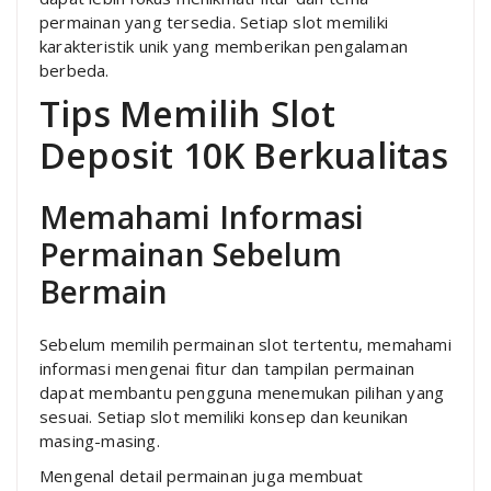
permainan yang tersedia. Setiap slot memiliki
karakteristik unik yang memberikan pengalaman
berbeda.
Tips Memilih Slot
Deposit 10K Berkualitas
Memahami Informasi
Permainan Sebelum
Bermain
Sebelum memilih permainan slot tertentu, memahami
informasi mengenai fitur dan tampilan permainan
dapat membantu pengguna menemukan pilihan yang
sesuai. Setiap slot memiliki konsep dan keunikan
masing-masing.
Mengenal detail permainan juga membuat