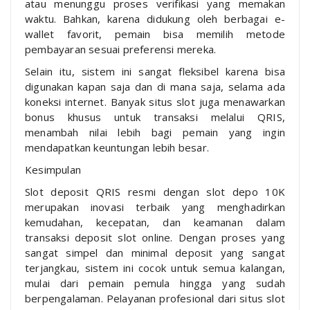
atau menunggu proses verifikasi yang memakan
waktu. Bahkan, karena didukung oleh berbagai e-
wallet favorit, pemain bisa memilih metode
pembayaran sesuai preferensi mereka.
Selain itu, sistem ini sangat fleksibel karena bisa
digunakan kapan saja dan di mana saja, selama ada
koneksi internet. Banyak situs slot juga menawarkan
bonus khusus untuk transaksi melalui QRIS,
menambah nilai lebih bagi pemain yang ingin
mendapatkan keuntungan lebih besar.
Kesimpulan
Slot deposit QRIS resmi dengan slot depo 10K
merupakan inovasi terbaik yang menghadirkan
kemudahan, kecepatan, dan keamanan dalam
transaksi deposit slot online. Dengan proses yang
sangat simpel dan minimal deposit yang sangat
terjangkau, sistem ini cocok untuk semua kalangan,
mulai dari pemain pemula hingga yang sudah
berpengalaman. Pelayanan profesional dari situs slot