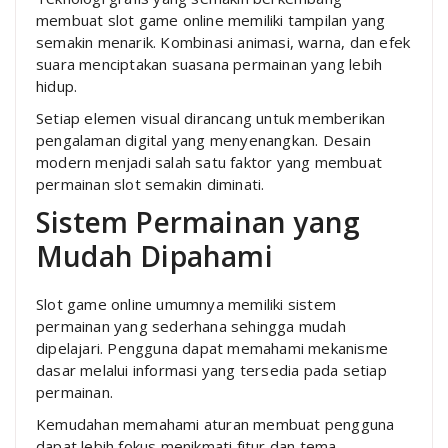
membuat slot game online memiliki tampilan yang
semakin menarik. Kombinasi animasi, warna, dan efek
suara menciptakan suasana permainan yang lebih
hidup.
Setiap elemen visual dirancang untuk memberikan
pengalaman digital yang menyenangkan. Desain
modern menjadi salah satu faktor yang membuat
permainan slot semakin diminati.
Sistem Permainan yang
Mudah Dipahami
Slot game online umumnya memiliki sistem
permainan yang sederhana sehingga mudah
dipelajari. Pengguna dapat memahami mekanisme
dasar melalui informasi yang tersedia pada setiap
permainan.
Kemudahan memahami aturan membuat pengguna
dapat lebih fokus menikmati fitur dan tema