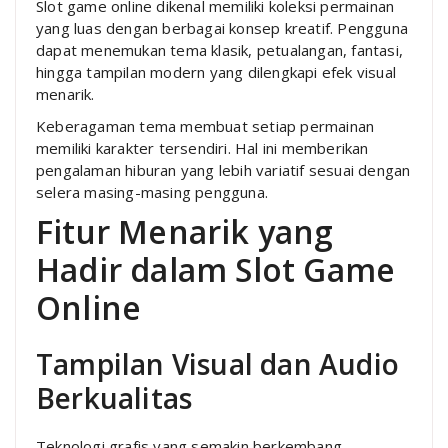
Slot game online dikenal memiliki koleksi permainan
yang luas dengan berbagai konsep kreatif. Pengguna
dapat menemukan tema klasik, petualangan, fantasi,
hingga tampilan modern yang dilengkapi efek visual
menarik.
Keberagaman tema membuat setiap permainan
memiliki karakter tersendiri. Hal ini memberikan
pengalaman hiburan yang lebih variatif sesuai dengan
selera masing-masing pengguna.
Fitur Menarik yang
Hadir dalam Slot Game
Online
Tampilan Visual dan Audio
Berkualitas
Teknologi grafis yang semakin berkembang