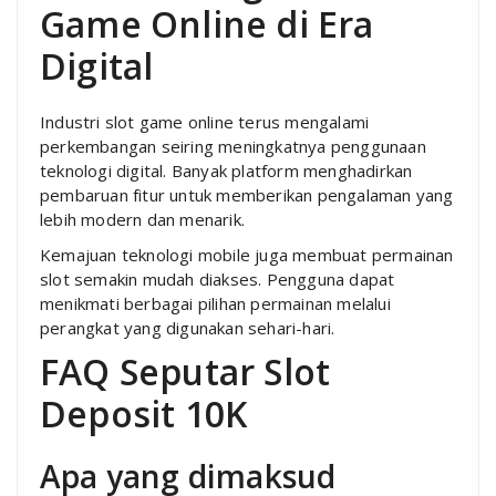
Game Online di Era
Digital
Industri slot game online terus mengalami
perkembangan seiring meningkatnya penggunaan
teknologi digital. Banyak platform menghadirkan
pembaruan fitur untuk memberikan pengalaman yang
lebih modern dan menarik.
Kemajuan teknologi mobile juga membuat permainan
slot semakin mudah diakses. Pengguna dapat
menikmati berbagai pilihan permainan melalui
perangkat yang digunakan sehari-hari.
FAQ Seputar Slot
Deposit 10K
Apa yang dimaksud