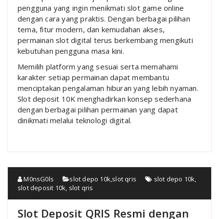
pengguna yang ingin menikmati slot game online
dengan cara yang praktis. Dengan berbagai pilihan
tema, fitur modern, dan kemudahan akses,
permainan slot digital terus berkembang mengikuti
kebutuhan pengguna masa kini.
Memilih platform yang sesuai serta memahami
karakter setiap permainan dapat membantu
menciptakan pengalaman hiburan yang lebih nyaman.
Slot deposit 10K menghadirkan konsep sederhana
dengan berbagai pilihan permainan yang dapat
dinikmati melalui teknologi digital.
M0nsG0ls
slot depo 10k
,
slot qris
slot depo 10k
,
slot deposit 10k
,
slot qris
Slot Deposit QRIS Resmi dengan