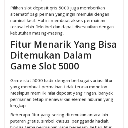
Pilihan slot deposit qris 5000 juga memberikan
alternatif bagi pemain yang ingin memulai dengan
nominal kecil. Hal ini membuat akses permainan
terasa lebih fleksibel dan dapat disesuaikan dengan
kebutuhan masing-masing.
Fitur Menarik Yang Bisa
Ditemukan Dalam
Game Slot 5000
Game slot 5000 hadir dengan berbagai variasi fitur
yang membuat permainan tidak terasa monoton.
Meskipun memiliki nilai deposit yang ringan, banyak
permainan tetap menawarkan elemen hiburan yang
lengkap.
Beberapa fitur yang sering ditemukan antara lain
putaran gratis, simbol khusus, pengganda hadiah,
hingga tema permainan yang beragam. Setiap fitur