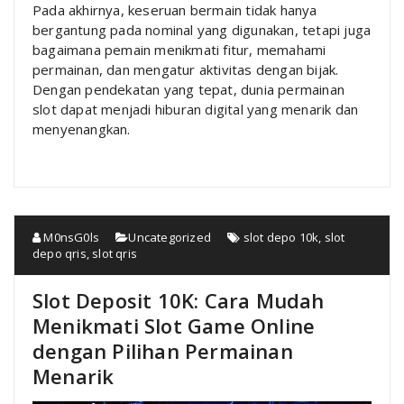
Pada akhirnya, keseruan bermain tidak hanya
bergantung pada nominal yang digunakan, tetapi juga
bagaimana pemain menikmati fitur, memahami
permainan, dan mengatur aktivitas dengan bijak.
Dengan pendekatan yang tepat, dunia permainan
slot dapat menjadi hiburan digital yang menarik dan
menyenangkan.
M0nsG0ls
Uncategorized
slot depo 10k
,
slot
depo qris
,
slot qris
Slot Deposit 10K: Cara Mudah
Menikmati Slot Game Online
dengan Pilihan Permainan
Menarik