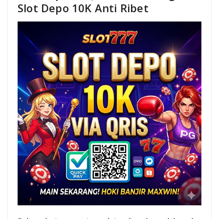
Slot Depo 10K Anti Ribet