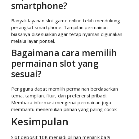
smartphone?
Banyak layanan slot game online telah mendukung
perangkat smartphone. Tampilan permainan
biasanya disesuaikan agar tetap nyaman digunakan
melalui layar ponsel.
Bagaimana cara memilih
permainan slot yang
sesuai?
Pengguna dapat memilih permainan berdasarkan
tema, tampilan, fitur, dan preferensi pribadi.
Membaca informasi mengenai permainan juga
membantu menemukan pilihan yang paling cocok.
Kesimpulan
Slot deposit 10K menjadi pilihan menarik bagi