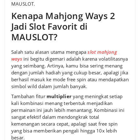
MAUSLOT.
Kenapa Mahjong Ways 2
Jadi Slot Favorit di
MAUSLOT?
Salah satu alasan utama mengapa
slot mahjong
ways
ini begitu digemari adalah karena volatilitasnya
yang seimbang. Artinya, kamu bisa sering menang
dengan jumlah hadiah yang cukup besar, apalagi jika
berhasil masuk ke mode free spin atau mendapatkan
simbol wild dalam jumlah banyak.
Tambahan fitur
multiplier
yang meningkat setiap
kali kombinasi menang terbentuk menjadikan
permainan ini jauh lebih menantang. Kombinasi ini
sangat efektif dalam mendongkrak total
kemenangan secara cepat, apalagi saat free spin
yang bisa memberikan pengali hingga 10x lebih
besar.