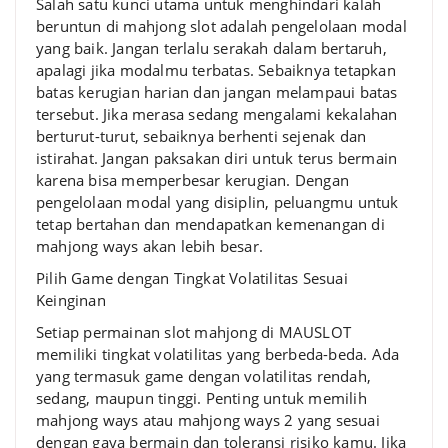
Salah satu kunci utama untuk menghindari kalah
beruntun di mahjong slot adalah pengelolaan modal
yang baik. Jangan terlalu serakah dalam bertaruh,
apalagi jika modalmu terbatas. Sebaiknya tetapkan
batas kerugian harian dan jangan melampaui batas
tersebut. Jika merasa sedang mengalami kekalahan
berturut-turut, sebaiknya berhenti sejenak dan
istirahat. Jangan paksakan diri untuk terus bermain
karena bisa memperbesar kerugian. Dengan
pengelolaan modal yang disiplin, peluangmu untuk
tetap bertahan dan mendapatkan kemenangan di
mahjong ways akan lebih besar.
Pilih Game dengan Tingkat Volatilitas Sesuai
Keinginan
Setiap permainan slot mahjong di MAUSLOT
memiliki tingkat volatilitas yang berbeda-beda. Ada
yang termasuk game dengan volatilitas rendah,
sedang, maupun tinggi. Penting untuk memilih
mahjong ways atau mahjong ways 2 yang sesuai
dengan gaya bermain dan toleransi risiko kamu. Jika