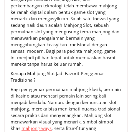
perkembangan teknologi telah membawa mahjong
ke ranah digital dalam bentuk game slot yang
menarik dan mengasyikkan. Salah satu inovasi yang
sedang naik daun adalah Mahjong Slot, sebuah
permainan slot yang mengusung tema mahjong dan
menawarkan pengalaman bermain yang
menggabungkan keasyikan tradisional dengan
sensasi modern. Bagi para pecinta mahjong, game
ini menjadi pilihan tepat untuk memuaskan hasrat
mereka tanpa harus keluar rumah.
Kenapa Mahjong Slot Jadi Favorit Penggemar
Tradisional?
Bagi penggemar permainan mahjong klasik, bermain
di kasino atau mencari pemain lain sering kali
menjadi kendala. Namun, dengan kemunculan slot
mahjong, mereka bisa menikmati nuansa tradisional
secara praktis dan menyenangkan. Mahjong slot
menawarkan visual yang menarik, simbol-simbol
khas
mahjong ways
, serta fitur-fitur yang