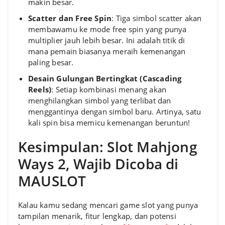
makin besar.
Scatter dan Free Spin
: Tiga simbol scatter akan
membawamu ke mode free spin yang punya
multiplier jauh lebih besar. Ini adalah titik di
mana pemain biasanya meraih kemenangan
paling besar.
Desain Gulungan Bertingkat (Cascading
Reels)
: Setiap kombinasi menang akan
menghilangkan simbol yang terlibat dan
menggantinya dengan simbol baru. Artinya, satu
kali spin bisa memicu kemenangan beruntun!
Kesimpulan: Slot Mahjong
Ways 2, Wajib Dicoba di
MAUSLOT
Kalau kamu sedang mencari game slot yang punya
tampilan menarik, fitur lengkap, dan potensi