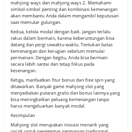
mahjong ways dan mahjong ways 2. Memahami
simbol-simbol penting dan kombinasi kemenangan
akan membantu Anda dalam mengambil keputusan
saat memutar gulungan.
Kedua, kelola modal dengan baik. Jangan terlalu
rakus dalam bermain, karena keberuntungan bisa
datang dan pergi sewaktu-waktu. Tentukan batas
kemenangan dan kerugian sebelum memulai
permainan. Dengan begitu, Anda bisa bermain
secara lebih santai dan tetap fokus pada
kesenangan.
Ketiga, manfaatkan fitur bonus dan free spin yang
ditawarkan. Banyak game mahjong slot yang
menyediakan putaran gratis dan bonus lainnya yang
bisa meningkatkan peluang kemenangan tanpa
harus mengeluarkan banyak modal.
Kesimpulan
Mahjong slot merupakan inovasi menarik yang
cocok untuk penggemar permainan tradisional