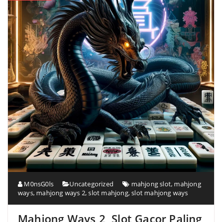
M0nsG0ls
Uncategorized
mahjong slot
,
mahjong
ways
,
mahjong ways 2
,
slot mahjong
,
slot mahjong ways
Mahjong Ways 2, Slot Gacor Paling