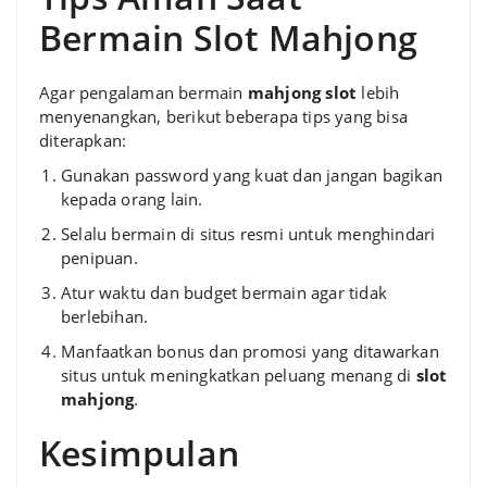
Bermain Slot Mahjong
Agar pengalaman bermain
mahjong slot
lebih
menyenangkan, berikut beberapa tips yang bisa
diterapkan:
Gunakan password yang kuat dan jangan bagikan
kepada orang lain.
Selalu bermain di situs resmi untuk menghindari
penipuan.
Atur waktu dan budget bermain agar tidak
berlebihan.
Manfaatkan bonus dan promosi yang ditawarkan
situs untuk meningkatkan peluang menang di
slot
mahjong
.
Kesimpulan