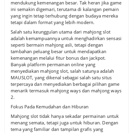
mendukung kemenangan besar. Tak heran jika game
ini semakin digemari, terutama di kalangan pemain
yang ingin tetap terhubung dengan budaya mereka
tetapi dalam format yang lebih modern.
Salah satu keunggulan utama dari mahjong slot
adalah kemampuannya untuk menghadirkan sensasi
seperti bermain mahjong asli, tetapi dengan
tambahan peluang besar untuk mendapatkan
kemenangan melalui fitur bonus dan jackpot.
Banyak platform permainan online yang
menyediakan mahjong slot, salah satunya adalah
MAUSLOT, yang dikenal sebagai salah satu situs
terpercaya dan menyediakan berbagai pilihan game
menarik termasuk mahjong ways dan mahjong ways
2.
Fokus Pada Kemudahan dan Hiburan
Mahjong slot tidak hanya sekadar permainan untuk
menang semata, tetapi juga untuk hiburan. Dengan
tema yang familiar dan tampilan grafis yang