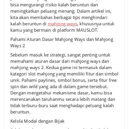
bisa mengurangi risiko kalah beruntun dan
meningkatkan peluang menang. Dalam artikel ini,
kita akan membahas berbagai tips menghindari
kalah beruntun di
mahjong ways
, khususnya untuk
kamu yang bermain di platform MAUSLOT.
Pahami Aturan Dasar Mahjong Ways dan Mahjong
Ways 2
Sebelum masuk ke strategi, sangat penting untuk
memahami aturan dasar dari mahjong ways dan
mahjong ways 2. Kedua game ini termasuk dalam
kategori slot mahjong yang memiliki fitur dan simbol
unik. Pahami paylines, simbol bonus, serta fitur free
spin dan wild yang ada di dalam game tersebut.
Dengan mengetahui mekanisme dasar, kamu bisa
merencanakan taruhanmu secara lebih matang dan
tidak terburu-buru saat menghadapi peluang kalah
beruntun.
Kelola Modal dengan Bijak