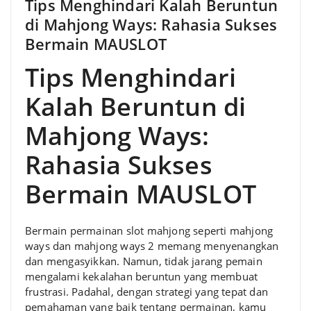
Tips Menghindari Kalah Beruntun
di Mahjong Ways: Rahasia Sukses
Bermain MAUSLOT
Tips Menghindari
Kalah Beruntun di
Mahjong Ways:
Rahasia Sukses
Bermain MAUSLOT
Bermain permainan slot mahjong seperti mahjong
ways dan mahjong ways 2 memang menyenangkan
dan mengasyikkan. Namun, tidak jarang pemain
mengalami kekalahan beruntun yang membuat
frustrasi. Padahal, dengan strategi yang tepat dan
pemahaman yang baik tentang permainan, kamu