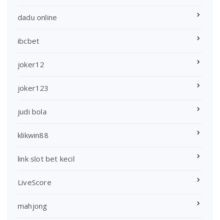
dadu online
ibcbet
joker12
joker123
judi bola
klikwin88
link slot bet kecil
LiveScore
mahjong