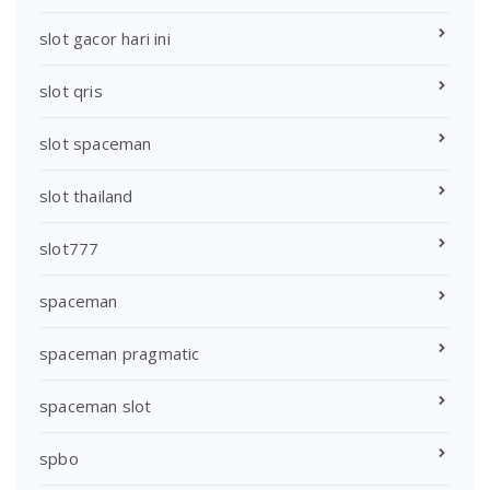
slot gacor hari ini
slot qris
slot spaceman
slot thailand
slot777
spaceman
spaceman pragmatic
spaceman slot
spbo