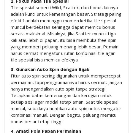
2. Fokus Pada Tile Spesial
Tile spesial seperti Wild, Scatter, dan bonus lainnya
adalah kunci untuk kemenangan besar. Strategi paling
efektif adalah menunggu momen ketika tile spesial
muncul berdekatan sehingga dapat memicu bonus
secara maksimal. Misalnya, jika Scatter muncul tiga
kali atau lebih di papan, itu bisa membuka free spin
yang memberi peluang menang lebih besar. Pemain
harus cermat mengatur urutan kombinasi tile agar
tile spesial bisa memicu efeknya.
3. Gunakan Auto Spin dengan Bijak
Fitur auto spin sering digunakan untuk mempercepat
permainan, tapi penggunaannya harus cermat. Jangan
hanya mengandalkan auto spin tanpa strategi.
Tetapkan batas kemenangan dan kerugian untuk
setiap sesi agar modal tetap aman. Saat tile spesial
muncul, sebaiknya hentikan auto spin untuk mengatur
kombinasi manual. Dengan begitu, peluang memicu
bonus besar tetap tinggi.
4. Amati Pola Papan Permainan