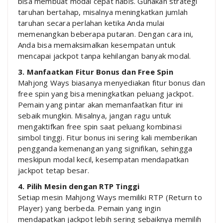
bisa membuat modal cepat habis. Gunakan strategi
taruhan bertahap, misalnya meningkatkan jumlah
taruhan secara perlahan ketika Anda mulai
memenangkan beberapa putaran. Dengan cara ini,
Anda bisa memaksimalkan kesempatan untuk
mencapai jackpot tanpa kehilangan banyak modal.
3. Manfaatkan Fitur Bonus dan Free Spin
Mahjong Ways biasanya menyediakan fitur bonus dan
free spin yang bisa meningkatkan peluang jackpot.
Pemain yang pintar akan memanfaatkan fitur ini
sebaik mungkin. Misalnya, jangan ragu untuk
mengaktifkan free spin saat peluang kombinasi
simbol tinggi. Fitur bonus ini sering kali memberikan
pengganda kemenangan yang signifikan, sehingga
meskipun modal kecil, kesempatan mendapatkan
jackpot tetap besar.
4. Pilih Mesin dengan RTP Tinggi
Setiap mesin Mahjong Ways memiliki RTP (Return to
Player) yang berbeda. Pemain yang ingin
mendapatkan jackpot lebih sering sebaiknya memilih