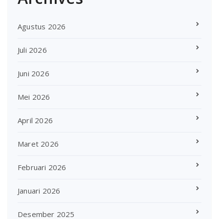
Agustus 2026
Juli 2026
Juni 2026
Mei 2026
April 2026
Maret 2026
Februari 2026
Januari 2026
Desember 2025