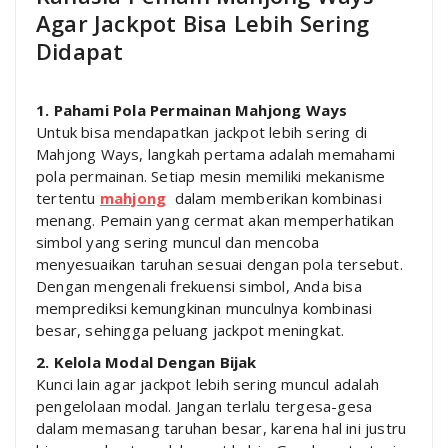
Agar Jackpot Bisa Lebih Sering
Didapat
1. Pahami Pola Permainan Mahjong Ways
Untuk bisa mendapatkan jackpot lebih sering di
Mahjong Ways, langkah pertama adalah memahami
pola permainan. Setiap mesin memiliki mekanisme
tertentu
mahjong
dalam memberikan kombinasi
menang. Pemain yang cermat akan memperhatikan
simbol yang sering muncul dan mencoba
menyesuaikan taruhan sesuai dengan pola tersebut.
Dengan mengenali frekuensi simbol, Anda bisa
memprediksi kemungkinan munculnya kombinasi
besar, sehingga peluang jackpot meningkat.
2. Kelola Modal Dengan Bijak
Kunci lain agar jackpot lebih sering muncul adalah
pengelolaan modal. Jangan terlalu tergesa-gesa
dalam memasang taruhan besar, karena hal ini justru