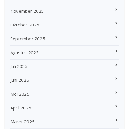
November 2025
Oktober 2025
September 2025
Agustus 2025
Juli 2025
Juni 2025
Mei 2025
April 2025
Maret 2025