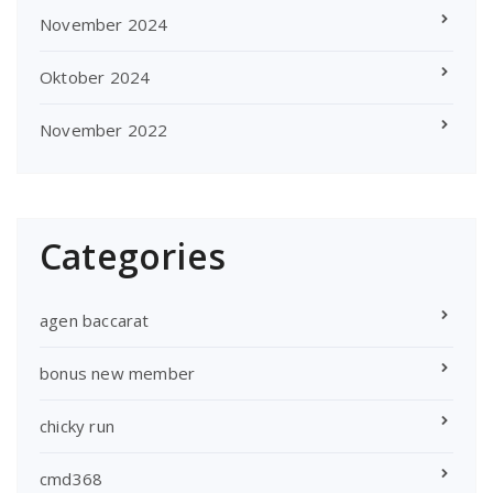
November 2024
Oktober 2024
November 2022
Categories
agen baccarat
bonus new member
chicky run
cmd368