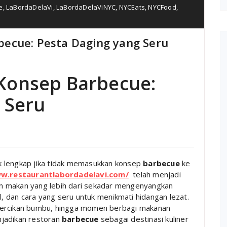
e
,
LaBordaDelaVi
,
LaBordaDelaViNYC
,
NYCEats
,
NYCFood
,
ecue: Pesta Daging yang Seru
Konsep Barbecue:
 Seru
k lengkap jika tidak memasukkan konsep
barbecue
ke
w.restaurantlabordadelavi.com/
telah menjadi
n makan yang lebih dari sekadar mengenyangkan
l, dan cara yang seru untuk menikmati hidangan lezat.
percikan bumbu, hingga momen berbagi makanan
njadikan restoran
barbecue
sebagai destinasi kuliner