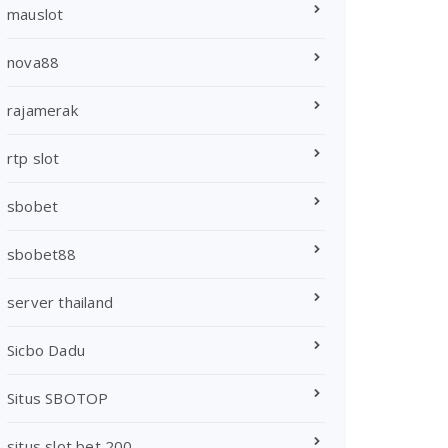
mauslot
nova88
rajamerak
rtp slot
sbobet
sbobet88
server thailand
Sicbo Dadu
Situs SBOTOP
situs slot bet 200