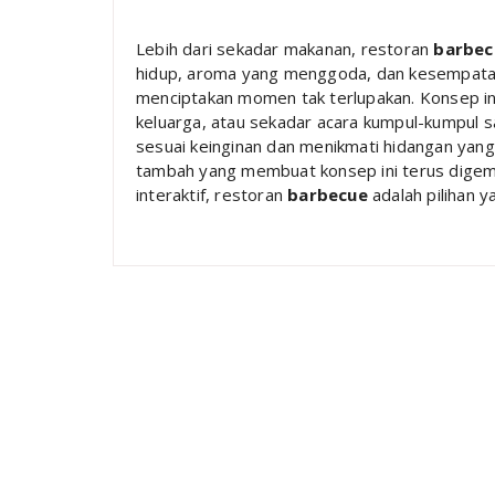
Lebih dari sekadar makanan, restoran
barbec
hidup, aroma yang menggoda, dan kesempatan
menciptakan momen tak terlupakan. Konsep ini
keluarga, atau sekadar acara kumpul-kumpul
sesuai keinginan dan menikmati hidangan yang
tambah yang membuat konsep ini terus digemar
interaktif, restoran
barbecue
adalah pilihan y