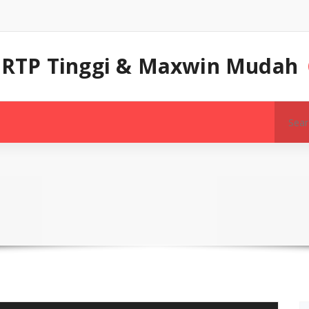
i! RTP Tinggi & Maxwin Mudah
Search
for: