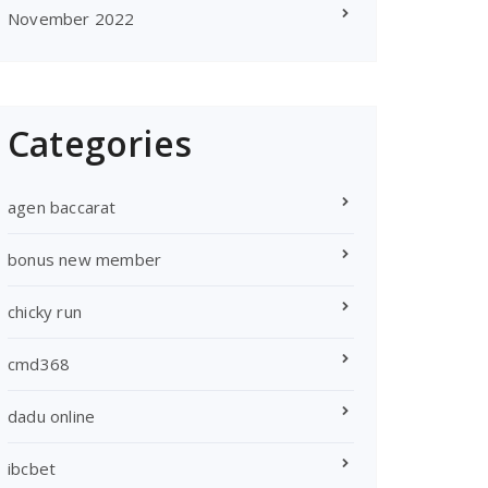
November 2022
Categories
agen baccarat
bonus new member
chicky run
cmd368
dadu online
ibcbet