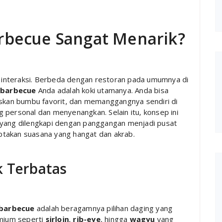
becue Sangat Menarik?
da interaksi. Berbeda dengan restoran pada umumnya di
n
barbecue
Anda adalah koki utamanya. Anda bisa
eskan bumbu favorit, dan memanggangnya sendiri di
 personal dan menyenangkan. Selain itu, konsep ini
 yang dilengkapi dengan panggangan menjadi pusat
takan suasana yang hangat dan akrab.
k Terbatas
barbecue
adalah beragamnya pilihan daging yang
emium seperti
sirloin
,
rib-eye
, hingga
wagyu
yang