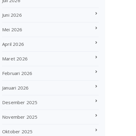
Juli 2026
Juni 2026
Mei 2026
April 2026
Maret 2026
Februari 2026
Januari 2026
Desember 2025
November 2025
Oktober 2025