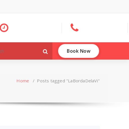
Book Now
Home
/
Posts tagged "LaBordaDelaVi"