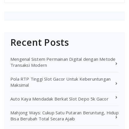
Recent Posts
Mengenal Sistem Permainan Digital dengan Metode
Transaksi Modern
Pola RTP Tinggi Slot Gacor Untuk Keberuntungan
Maksimal
Auto Kaya Mendadak Berkat Slot Depo 5k Gacor
Mahjong Ways: Cukup Satu Putaran Beruntung, Hidup
Bisa Berubah Total Secara Ajaib