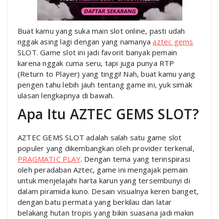
Buat kamu yang suka main slot online, pasti udah
nggak asing lagi dengan yang namanya
aztec gems
SLOT. Game slot ini jadi favorit banyak pemain
karena nggak cuma seru, tapi juga punya RTP
(Return to Player) yang tinggi! Nah, buat kamu yang
pengen tahu lebih jauh tentang game ini, yuk simak
ulasan lengkapnya di bawah.
Apa Itu AZTEC GEMS SLOT?
AZTEC GEMS SLOT adalah salah satu game slot
populer yang dikembangkan oleh provider terkenal,
PRAGMATIC PLAY
. Dengan tema yang terinspirasi
oleh peradaban Aztec, game ini mengajak pemain
untuk menjelajahi harta karun yang tersembunyi di
dalam piramida kuno. Desain visualnya keren banget,
dengan batu permata yang berkilau dan latar
belakang hutan tropis yang bikin suasana jadi makin