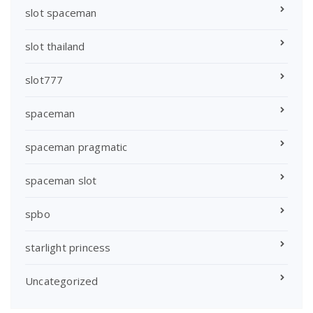
slot spaceman
slot thailand
slot777
spaceman
spaceman pragmatic
spaceman slot
spbo
starlight princess
Uncategorized