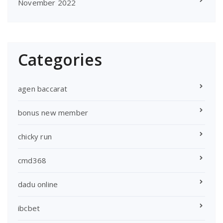
November 2022
Categories
agen baccarat
bonus new member
chicky run
cmd368
dadu online
ibcbet