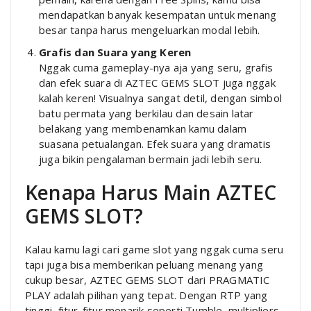
mendapatkan banyak kesempatan untuk menang
besar tanpa harus mengeluarkan modal lebih.
Grafis dan Suara yang Keren
Nggak cuma gameplay-nya aja yang seru, grafis
dan efek suara di AZTEC GEMS SLOT juga nggak
kalah keren! Visualnya sangat detil, dengan simbol
batu permata yang berkilau dan desain latar
belakang yang membenamkan kamu dalam
suasana petualangan. Efek suara yang dramatis
juga bikin pengalaman bermain jadi lebih seru.
Kenapa Harus Main AZTEC
GEMS SLOT?
Kalau kamu lagi cari game slot yang nggak cuma seru
tapi juga bisa memberikan peluang menang yang
cukup besar, AZTEC GEMS SLOT dari PRAGMATIC
PLAY adalah pilihan yang tepat. Dengan RTP yang
tinggi, fitur-fitur menarik seperti Tumble, multipliers,