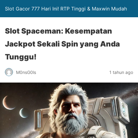
Slot Gacor 777 Hari Ini! RTP Tinggi & Maxwin Mudah
Slot Spaceman: Kesempatan
Jackpot Sekali Spin yang Anda
Tunggu!
M0nsG0ls
1 tahun ago