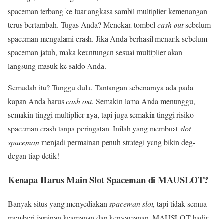
spaceman terbang ke luar angkasa sambil multiplier kemenangan
terus bertambah. Tugas Anda? Menekan tombol
cash out
sebelum
spaceman mengalami crash. Jika Anda berhasil menarik sebelum
spaceman jatuh, maka keuntungan sesuai multiplier akan
langsung masuk ke saldo Anda.
Semudah itu? Tunggu dulu. Tantangan sebenarnya ada pada
kapan Anda harus
cash out
. Semakin lama Anda menunggu,
semakin tinggi multiplier-nya, tapi juga semakin tinggi risiko
spaceman crash tanpa peringatan. Inilah yang membuat
slot
spaceman
menjadi permainan penuh strategi yang bikin deg-
degan tiap detik!
Kenapa Harus Main Slot Spaceman di MAUSLOT?
Banyak situs yang menyediakan
spaceman slot
, tapi tidak semua
memberi jaminan keamanan dan kenyamanan. MAUSLOT hadir