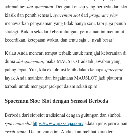
adrenaline:
slot spaceman
. Dengan konsep yang berbeda dari slot
klasik dan penuh sensasi,
spaceman slot
dari
pragmatic play
menawarkan pengalaman yang tidak hanya seru, tapi juga penuh
strategi. Bukan sekadar keberuntungan, permainan ini menuntut
kecerdikan, ketepatan waktu, dan tentu saja… nyali besar!
Kalau Anda mencari tempat terbaik untuk menjajal keberanian di
dunia
slot spaceman
, maka MAUSLOT adalah jawaban yang
paling tepat. Yuk, kita eksplorasi lebih dalam kenapa
spaceman
layak Anda mainkan dan bagaimana MAUSLOT jadi platform
terbaik untuk mengejar jackpot dalam sekali spin!
Spaceman Slot: Slot dengan Sensasi Berbeda
Berbeda dari slot-slot tradisional dengan gulungan dan simbol,
spaceman slot
https://www.pizzateja.com/
adalah jenis permainan
crash game
. Dalam game ini, Anda akan melihat karakter