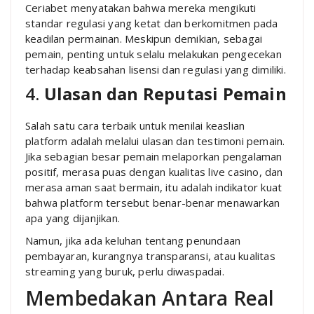
Ceriabet menyatakan bahwa mereka mengikuti
standar regulasi yang ketat dan berkomitmen pada
keadilan permainan. Meskipun demikian, sebagai
pemain, penting untuk selalu melakukan pengecekan
terhadap keabsahan lisensi dan regulasi yang dimiliki.
4.
Ulasan dan Reputasi Pemain
Salah satu cara terbaik untuk menilai keaslian
platform adalah melalui ulasan dan testimoni pemain.
Jika sebagian besar pemain melaporkan pengalaman
positif, merasa puas dengan kualitas live casino, dan
merasa aman saat bermain, itu adalah indikator kuat
bahwa platform tersebut benar-benar menawarkan
apa yang dijanjikan.
Namun, jika ada keluhan tentang penundaan
pembayaran, kurangnya transparansi, atau kualitas
streaming yang buruk, perlu diwaspadai.
Membedakan Antara Real