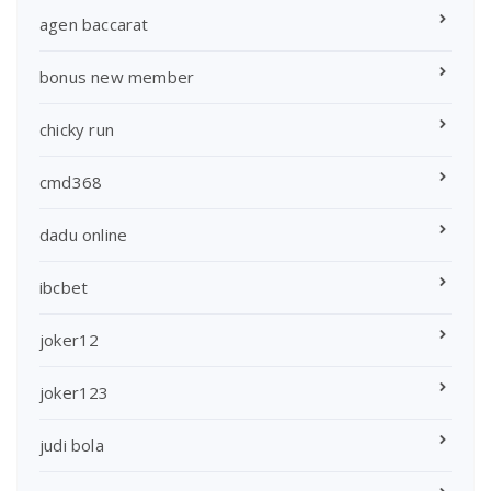
agen baccarat
bonus new member
chicky run
cmd368
dadu online
ibcbet
joker12
joker123
judi bola