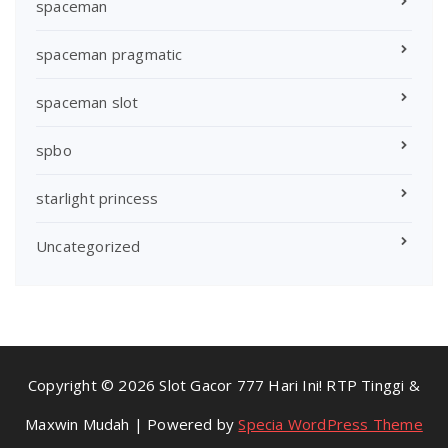
spaceman
spaceman pragmatic
spaceman slot
spbo
starlight princess
Uncategorized
Copyright © 2026 Slot Gacor 777 Hari Ini! RTP Tinggi &
Maxwin Mudah | Powered by
Specia WordPress Theme