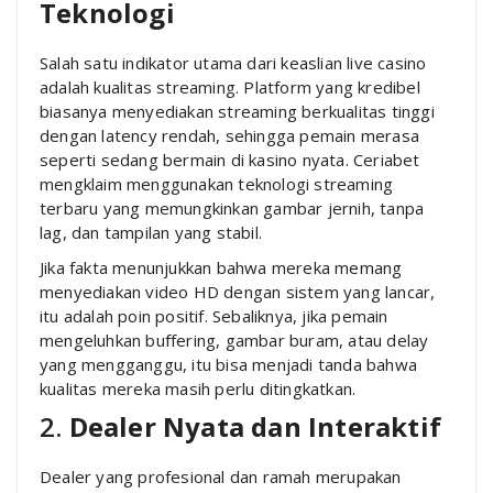
Teknologi
Salah satu indikator utama dari keaslian live casino
adalah kualitas streaming. Platform yang kredibel
biasanya menyediakan streaming berkualitas tinggi
dengan latency rendah, sehingga pemain merasa
seperti sedang bermain di kasino nyata. Ceriabet
mengklaim menggunakan teknologi streaming
terbaru yang memungkinkan gambar jernih, tanpa
lag, dan tampilan yang stabil.
Jika fakta menunjukkan bahwa mereka memang
menyediakan video HD dengan sistem yang lancar,
itu adalah poin positif. Sebaliknya, jika pemain
mengeluhkan buffering, gambar buram, atau delay
yang mengganggu, itu bisa menjadi tanda bahwa
kualitas mereka masih perlu ditingkatkan.
2.
Dealer Nyata dan Interaktif
Dealer yang profesional dan ramah merupakan