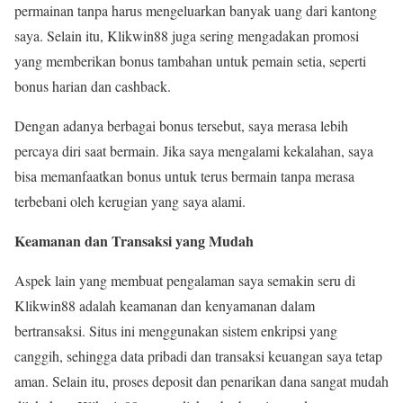
permainan tanpa harus mengeluarkan banyak uang dari kantong
saya. Selain itu, Klikwin88 juga sering mengadakan promosi
yang memberikan bonus tambahan untuk pemain setia, seperti
bonus harian dan cashback.
Dengan adanya berbagai bonus tersebut, saya merasa lebih
percaya diri saat bermain. Jika saya mengalami kekalahan, saya
bisa memanfaatkan bonus untuk terus bermain tanpa merasa
terbebani oleh kerugian yang saya alami.
Keamanan dan Transaksi yang Mudah
Aspek lain yang membuat pengalaman saya semakin seru di
Klikwin88 adalah keamanan dan kenyamanan dalam
bertransaksi. Situs ini menggunakan sistem enkripsi yang
canggih, sehingga data pribadi dan transaksi keuangan saya tetap
aman. Selain itu, proses deposit dan penarikan dana sangat mudah