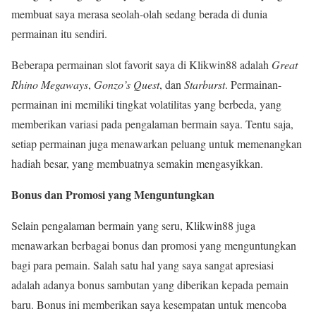
membuat saya merasa seolah-olah sedang berada di dunia
permainan itu sendiri.
Beberapa permainan slot favorit saya di Klikwin88 adalah
Great
Rhino Megaways
,
Gonzo’s Quest
, dan
Starburst
. Permainan-
permainan ini memiliki tingkat volatilitas yang berbeda, yang
memberikan variasi pada pengalaman bermain saya. Tentu saja,
setiap permainan juga menawarkan peluang untuk memenangkan
hadiah besar, yang membuatnya semakin mengasyikkan.
Bonus dan Promosi yang Menguntungkan
Selain pengalaman bermain yang seru, Klikwin88 juga
menawarkan berbagai bonus dan promosi yang menguntungkan
bagi para pemain. Salah satu hal yang saya sangat apresiasi
adalah adanya bonus sambutan yang diberikan kepada pemain
baru. Bonus ini memberikan saya kesempatan untuk mencoba