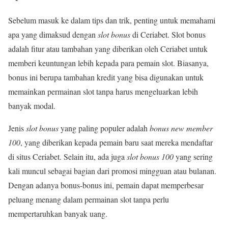
Sebelum masuk ke dalam tips dan trik, penting untuk memahami
apa yang dimaksud dengan
slot bonus
di Ceriabet. Slot bonus
adalah fitur atau tambahan yang diberikan oleh Ceriabet untuk
memberi keuntungan lebih kepada para pemain slot. Biasanya,
bonus ini berupa tambahan kredit yang bisa digunakan untuk
memainkan permainan slot tanpa harus mengeluarkan lebih
banyak modal.
Jenis
slot bonus
yang paling populer adalah
bonus new member
100
, yang diberikan kepada pemain baru saat mereka mendaftar
di situs Ceriabet. Selain itu, ada juga
slot bonus 100
yang sering
kali muncul sebagai bagian dari promosi mingguan atau bulanan.
Dengan adanya bonus-bonus ini, pemain dapat memperbesar
peluang menang dalam permainan slot tanpa perlu
mempertaruhkan banyak uang.