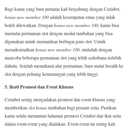
Bagi kamu yang baru pertama kali bergabung dengan Ceriabet,
bonus new member 100
adalah kesempatan emas yang tidak
boleh dilewatkan. Dengan
bonus new member 100
, kamu bisa
memulai permainan slot dengan modal tambahan yang bisa
digunakan untuk memainkan berbagai jenis slot. Untuk
memaksimalkan
bonus new member 100
, mulailah dengan
mencoba beberapa permainan slot yang lebih sederhana terlebih
dahulu. Setelah memahami alur permainan, baru mulai beralih ke
slot dengan peluang kemenangan yang lebih tinggi.
5. Ikuti Promosi dan Event Khusus
Ceriabet sering mengadakan promosi dan event khusus yang
memberikan
slot bonus
tambahan bagi pemain setia. Pastikan
kamu selalu memantau halaman promosi Ceriabet dan ikut serta
dalam event-event yang diadakan. Event-event ini sering kali