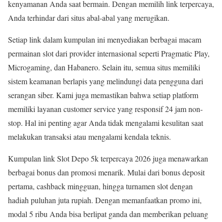
kenyamanan Anda saat bermain. Dengan memilih link terpercaya,
Anda terhindar dari situs abal-abal yang merugikan.
Setiap link dalam kumpulan ini menyediakan berbagai macam
permainan slot dari provider internasional seperti Pragmatic Play,
Microgaming, dan Habanero. Selain itu, semua situs memiliki
sistem keamanan berlapis yang melindungi data pengguna dari
serangan siber. Kami juga memastikan bahwa setiap platform
memiliki layanan customer service yang responsif 24 jam non-
stop. Hal ini penting agar Anda tidak mengalami kesulitan saat
melakukan transaksi atau mengalami kendala teknis.
Kumpulan link Slot Depo 5k terpercaya 2026 juga menawarkan
berbagai bonus dan promosi menarik. Mulai dari bonus deposit
pertama, cashback mingguan, hingga turnamen slot dengan
hadiah puluhan juta rupiah. Dengan memanfaatkan promo ini,
modal 5 ribu Anda bisa berlipat ganda dan memberikan peluang