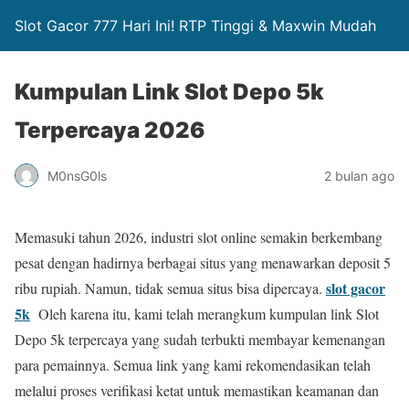
Slot Gacor 777 Hari Ini! RTP Tinggi & Maxwin Mudah
Kumpulan Link Slot Depo 5k
Terpercaya 2026
M0nsG0ls
2 bulan ago
Memasuki tahun 2026, industri slot online semakin berkembang
pesat dengan hadirnya berbagai situs yang menawarkan deposit 5
slot gacor
ribu rupiah. Namun, tidak semua situs bisa dipercaya.
5k
Oleh karena itu, kami telah merangkum kumpulan link Slot
Depo 5k terpercaya yang sudah terbukti membayar kemenangan
para pemainnya. Semua link yang kami rekomendasikan telah
melalui proses verifikasi ketat untuk memastikan keamanan dan