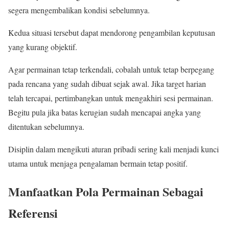
segera mengembalikan kondisi sebelumnya.
Kedua situasi tersebut dapat mendorong pengambilan keputusan
yang kurang objektif.
Agar permainan tetap terkendali, cobalah untuk tetap berpegang
pada rencana yang sudah dibuat sejak awal. Jika target harian
telah tercapai, pertimbangkan untuk mengakhiri sesi permainan.
Begitu pula jika batas kerugian sudah mencapai angka yang
ditentukan sebelumnya.
Disiplin dalam mengikuti aturan pribadi sering kali menjadi kunci
utama untuk menjaga pengalaman bermain tetap positif.
Manfaatkan Pola Permainan Sebagai
Referensi