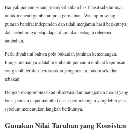
Banyak pemain senang memperhatikan hasil-hasil sebelumnya
untuk mencari gambaran pola permainan. Walaupun setiap
putaran bersifat independen dan tidak menjamin hasil berikutnya,
data sebelumnya tetap dapat digunakan sebagai referensi
tambahan.
Perlu dipahami bahwa pola bukanlah jaminan kemenangan.
Fungsi utamanya adalah membantu pemain membuat keputusan
yang lebih terukur berdasarkan pengamatan, bukan sekadar
tebakan.
Dengan mengombinasikan observasi dan manajemen modal yang
baik, pemain dapat memiliki dasar pertimbangan yang lebih jelas
sebelum menentukan langkah berikutnya.
Gunakan Nilai Taruhan yang Konsisten