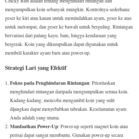
Chicky Run adalah tentang menghindari rintangan dan
mengumpulkan koin sebanyak mungkin. Kontrolnya sederhana:
geser ke kiri atau kanan untuk memindahkan ayam, geser ke atas
untuk melompat, dan geser ke bawah untuk berguling. Rintangan
bervariasi dari palang kayu, batu, hingga kendaraan yang
bergerak. Koin yang dikumpulkan dapat digunakan untuk
membeli karakter ayam baru atau power-up.
Strategi Lari yang Efektif
Fokus pada Penghindaran Rintangan
: Prioritaskan
menghindari rintangan daripada mengumpulkan semua koin.
Kadang-kadang, mencoba mengambil koin yang sulit
dijangkau dapat menyebabkan tabrakan. Keselamatan ayam
Anda adalah yang utama.
Manfaatkan Power-Up
: Power-up seperti magnet koin atau
perisai dapat sangat membantu. Gunakan power-up secara