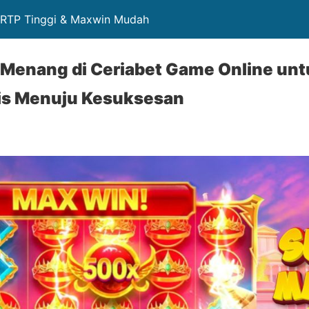
i! RTP Tinggi & Maxwin Mudah
 Menang di Ceriabet Game Online un
is Menuju Kesuksesan