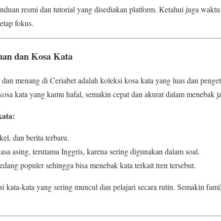
uan resmi dan tutorial yang disediakan platform. Ketahui juga wak
etap fokus.
huan dan Kosa Kata
r dan menang di Ceriabet adalah koleksi kosa kata yang luas dan pen
sa kata yang kamu hafal, semakin cepat dan akurat dalam menebak j
ata:
el, dan berita terbaru.
hasa asing, terutama Inggris, karena sering digunakan dalam soal.
edang populer sehingga bisa menebak kata terkait tren tersebut.
si kata-kata yang sering muncul dan pelajari secara rutin. Semakin fami