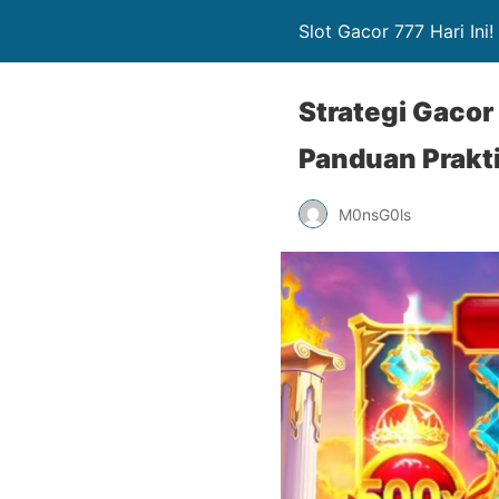
Slot Gacor 777 Hari In
Strategi Gacor
Panduan Prakt
M0nsG0ls