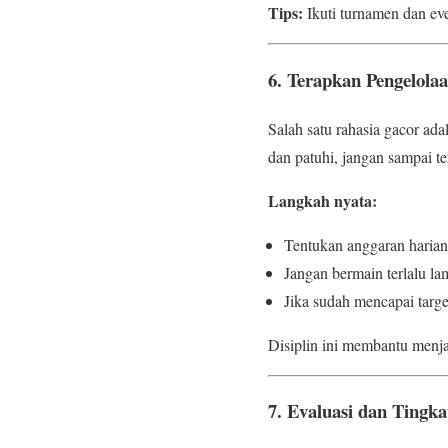
Tips:
Ikuti turnamen dan ev
6. Terapkan Pengelola
Salah satu rahasia gacor ad
dan patuhi, jangan sampai te
Langkah nyata:
Tentukan anggaran harian
Jangan bermain terlalu lam
Jika sudah mencapai targe
Disiplin ini membantu menja
7. Evaluasi dan Tingka