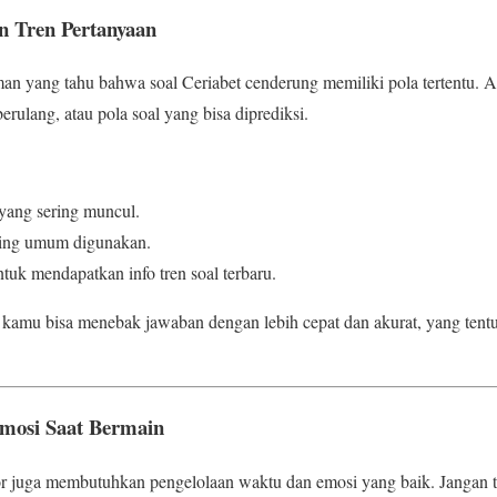
dan Tren Pertanyaan
n yang tahu bahwa soal Ceriabet cenderung memiliki pola tertentu. Ad
erulang, atau pola soal yang bisa diprediksi.
 yang sering muncul.
ling umum digunakan.
tuk mendapatkan info tren soal terbaru.
kamu bisa menebak jawaban dengan lebih cepat dan akurat, yang tent
Emosi Saat Bermain
r juga membutuhkan pengelolaan waktu dan emosi yang baik. Jangan ter