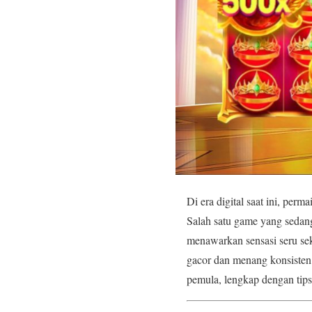
Di era digital saat ini, per
Salah satu game yang sedan
menawarkan sensasi seru sek
gacor dan menang konsisten 
pemula, lengkap dengan tips