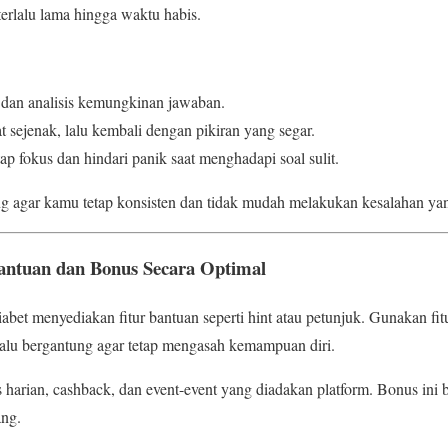
terlalu lama hingga waktu habis.
 dan analisis kemungkinan jawaban.
at sejenak, lalu kembali dengan pikiran yang segar.
ap fokus dan hindari panik saat menghadapi soal sulit.
ing agar kamu tetap konsisten dan tidak mudah melakukan kesalahan ya
Bantuan dan Bonus Secara Optimal
abet menyediakan fitur bantuan seperti hint atau petunjuk. Gunakan fitu
erlalu bergantung agar tetap mengasah kemampuan diri.
s harian, cashback, dan event-event yang diadakan platform. Bonus ini
ng.