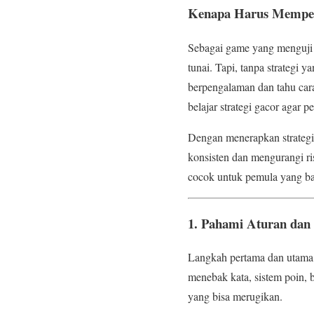
Kenapa Harus Memperh
Sebagai game yang menguji 
tunai. Tapi, tanpa strategi
berpengalaman dan tahu cara
belajar strategi gacor agar
Dengan menerapkan strategi 
konsisten dan mengurangi ri
cocok untuk pemula yang bar
1. Pahami Aturan da
Langkah pertama dan utama
menebak kata, sistem poin, 
yang bisa merugikan.